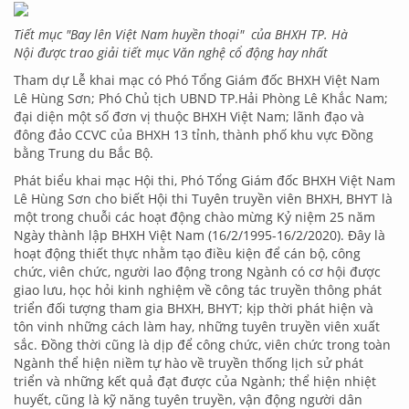
Tiết mục "Bay lên Việt Nam huyền thoại" của
BHXH TP. Hà
Nội
được trao giải tiết mục Văn nghệ cổ động hay nhất
Tham dự Lễ khai mạc có Phó Tổng Giám đốc BHXH Việt Nam
Lê Hùng Sơn; Phó Chủ tịch UBND TP.Hải Phòng Lê Khắc Nam;
đại diện một số đơn vị thuộc BHXH Việt Nam; lãnh đạo và
đông đảo CCVC của BHXH 13 tỉnh, thành phố khu vực Đồng
bằng Trung du Bắc Bộ.
Phát biểu khai mạc Hội thi, Phó Tổng Giám đốc BHXH Việt Nam
Lê Hùng Sơn cho biết Hội thi Tuyên truyền viên BHXH, BHYT là
một trong chuỗi các hoạt động chào mừng Kỷ niệm 25 năm
Ngày thành lập BHXH Việt Nam (16/2/1995-16/2/2020). Đây là
hoạt động thiết thực nhằm tạo điều kiện để cán bộ, công
chức, viên chức, người lao động trong Ngành có cơ hội được
giao lưu, học hỏi kinh nghiệm về công tác truyền thông phát
triển đối tượng tham gia BHXH, BHYT; kịp thời phát hiện và
tôn vinh những cách làm hay, những tuyên truyền viên xuất
sắc. Đồng thời cũng là dịp để công chức, viên chức trong toàn
Ngành thể hiện niềm tự hào về truyền thống lịch sử phát
triển và những kết quả đạt được của Ngành; thể hiện nhiệt
huyết, cũng là kỹ năng tuyên truyền, vận động người dân