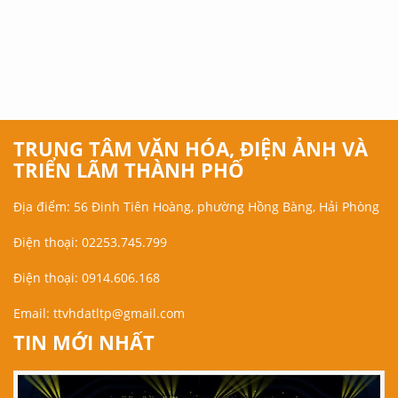
TRUNG TÂM VĂN HÓA, ĐIỆN ẢNH VÀ
TRIỂN LÃM THÀNH PHỐ
Địa điểm: 56 Đinh Tiên Hoàng, phường Hồng Bàng, Hải Phòng
Điện thoại: 02253.745.799
Điện thoại: 0914.606.168
Email:
ttvhdatltp@gmail.com
TIN MỚI NHẤT