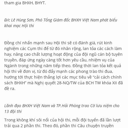
tham gia BHXH, BHYT.
Đ/c Lê Hùng Sơn, Phó Tổng Giám đốc BHXH Việt Nam phát biểu
khai mạc Hội thi
Đồng chí nhấn mạnh sau Hội thi sẽ có đánh giá, rút kinh
nghiệm các Cụm thi để từ đó nhân rộng, lan tỏa các cách làm
hay, nâng cao chất lượng hoạt động của đội ngũ cán bộ tuyên
truyền, đáp ứng ngày càng tốt hơn yêu cầu, nhiệm vụ của
Ngành trong những năm tiếp theo. Đồng thời lan tỏa kết quả
hội thi về đơn vị, từ đó đẩy mạnh các phong trào thi đua,
hướng tới thực hiện thắng lợi các mục tiêu về “cải cách chính
sách BHXH” mà Nghị quyết 28-NQ/TW của BCH TW khóa XII đã
đề ra.
Lãnh đạo BHXH Việt Nam và TP.Hải Phòng trao Cờ lưu niệm cho
13 đội thi
Trong không khí sôi nổi của hội thi, mỗi đội tuyển đã lần lượt
trải qua 2 phần thi. Theo đó, phần thi Câu chuyện truyền