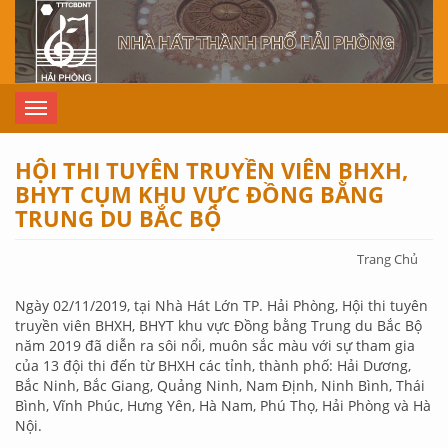
Nhảy đến nội dung
Toggle
navigation
HỘI THI TUYÊN TRUYỀN VIÊN BHXH,
BHYT CỤM KHU VỰC ĐỒNG BẰNG
TRUNG DU BẮC BỘ
Bạn
Trang Chủ
đang ở
đây
Ngày 02/11/2019, tại Nhà Hát Lớn TP. Hải Phòng, Hội thi tuyên
truyền viên BHXH, BHYT khu vực Đồng bằng Trung du Bắc Bộ
năm 2019 đã diễn ra sôi nổi, muôn sắc màu với sự tham gia
của 13 đội thi đến từ BHXH các tỉnh, thành phố: Hải Dương,
Bắc Ninh, Bắc Giang, Quảng Ninh, Nam Định, Ninh Bình, Thái
Bình, Vĩnh Phúc, Hưng Yên, Hà Nam, Phú Thọ, Hải Phòng và Hà
Nội.