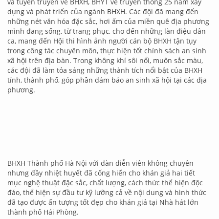
và tuyên truyền về BHXH, BHYT về truyền thống 25 năm xây
dựng và phát triển của ngành BHXH. Các đội đã mang đến
những nét văn hóa đặc sắc, hơi ấm của miền quê địa phương
mình đang sống, từ trang phục, cho đến những làn điệu dân
ca, mang đến Hội thi hình ảnh người cán bộ BHXH tận tụy
trong công tác chuyên môn, thực hiện tốt chính sách an sinh
xã hội trên địa bàn. Trong không khí sôi nổi, muôn sắc màu,
các đội đã làm tỏa sáng những thành tích nổi bật của BHXH
tỉnh, thành phố, góp phần đảm bảo an sinh xã hội tại các địa
phương.
BHXH Thành phố Hà Nội với dàn diễn viên không chuyên
nhưng đầy nhiệt huyết đã cống hiến cho khán giả hai tiết
mục nghệ thuật đặc sắc, chất lượng, cách thức thể hiện độc
đáo, thể hiện sự đầu tư kỹ lưỡng cả về nội dung và hình thức
đã tạo được ấn tượng tốt đẹp cho khán giả tại Nhà hát lớn
thành phố Hải Phòng.