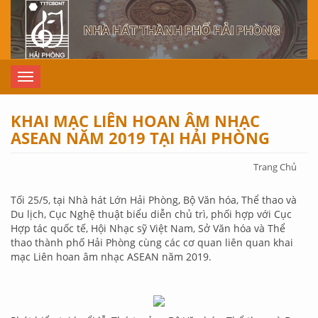
Nhảy đến nội dung
Toggle
navigation
KHAI MẠC LIÊN HOAN ÂM NHẠC
ASEAN NĂM 2019 TẠI HẢI PHÒNG
Bạn
Trang Chủ
đang ở
đây
Tối 25/5, tại Nhà hát Lớn Hải Phòng, Bộ Văn hóa, Thể thao và
Du lịch, Cục Nghệ thuật biểu diễn chủ trì, phối hợp với Cục
Hợp tác quốc tế, Hội Nhạc sỹ Việt Nam, Sở Văn hóa và Thể
thao thành phố Hải Phòng cùng các cơ quan liên quan khai
mạc Liên hoan âm nhạc ASEAN năm 2019.