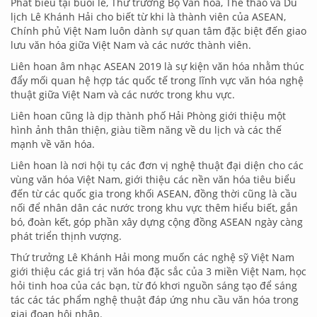
Phát biểu tại buổi lễ, Thứ trưởng Bộ Văn hóa, Thể thao và Du
lịch Lê Khánh Hải cho biết từ khi là thành viên của ASEAN,
Chính phủ Việt Nam luôn dành sự quan tâm đặc biệt đến giao
lưu văn hóa giữa Việt Nam và các nước thành viên.
Liên hoan âm nhạc ASEAN 2019 là sự kiện văn hóa nhằm thúc
đẩy mối quan hệ hợp tác quốc tế trong lĩnh vực văn hóa nghệ
thuật giữa Việt Nam và các nước trong khu vực.
Liên hoan cũng là dịp thành phố Hải Phòng giới thiệu một
hình ảnh thân thiện, giàu tiềm năng về du lịch và các thế
mạnh về văn hóa.
Liên hoan là nơi hội tụ các đơn vị nghệ thuật đại diện cho các
vùng văn hóa Việt Nam, giới thiệu các nền văn hóa tiêu biểu
đến từ các quốc gia trong khối ASEAN, đồng thời cũng là cầu
nối để nhân dân các nước trong khu vực thêm hiểu biết, gắn
bó, đoàn kết, góp phần xây dựng cộng đồng ASEAN ngày càng
phát triển thịnh vượng.
Thứ trưởng Lê Khánh Hải mong muốn các nghệ sỹ Việt Nam
giới thiệu các giá trị văn hóa đặc sắc của 3 miền Việt Nam, học
hỏi tinh hoa của các bạn, từ đó khơi nguồn sáng tạo để sáng
tác các tác phẩm nghệ thuật đáp ứng nhu cầu văn hóa trong
giai đoạn hội nhập.