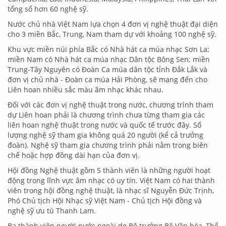
tổng số hơn 60 nghệ sỹ.
Nước chủ nhà Việt Nam lựa chọn 4 đơn vị nghệ thuật đại diện
cho 3 miền Bắc, Trung, Nam tham dự với khoảng 100 nghệ sỹ.
Khu vực miền núi phía Bắc có Nhà hát ca múa nhạc Sơn La;
miền Nam có Nhà hát ca múa nhạc Dân tộc Bông Sen; miền
Trung-Tây Nguyên có Đoàn Ca múa dân tộc tỉnh Đắk Lắk và
đơn vị chủ nhà - Đoàn ca múa Hải Phòng, sẽ mang đến cho
Liên hoan nhiều sắc màu âm nhạc khác nhau.
Đối với các đơn vị nghệ thuật trong nước, chương trình tham
dự Liên hoan phải là chương trình chưa từng tham gia các
liên hoan nghệ thuật trong nước và quốc tế trước đây. Số
lượng nghệ sỹ tham gia không quá 20 người (kể cả trưởng
đoàn). Nghệ sỹ tham gia chương trình phải nằm trong biên
chế hoặc hợp đồng dài hạn của đơn vị.
Hội đồng Nghệ thuật gồm 5 thành viên là những người hoạt
động trong lĩnh vực âm nhạc có uy tín. Việt Nam có hai thành
viên trong hội đồng nghệ thuật, là nhạc sĩ Nguyễn Đức Trịnh,
Phó Chủ tịch Hội Nhạc sỹ Việt Nam - Chủ tịch Hội đồng và
nghệ sỹ ưu tú Thanh Lam.
Ba thành viên người nước ngoài do Bộ trưởng Bộ Văn hóa, Thể