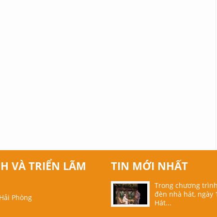
H VÀ TRIỂN LÃM
TIN MỚI NHẤT
Trong chương trìn
đèn nhà hát, ngày 
 Hải Phòng
Hát...