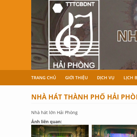
Nhảy đến nội dung
TRANG CHỦ
GIỚI THIỆU
DỊCH VỤ
LỊCH 
NHÀ HÁT THÀNH PHỐ HẢI PH
Nhà hát lớn Hải Phòng
Ảnh liên quan: