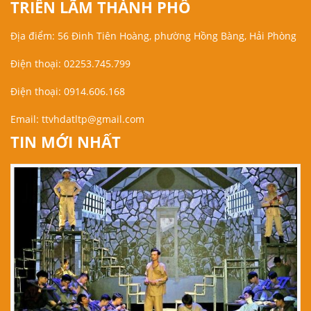
TRIỂN LÃM THÀNH PHỐ
Địa điểm: 56 Đinh Tiên Hoàng, phường Hồng Bàng, Hải Phòng
Điện thoại: 02253.745.799
Điện thoại: 0914.606.168
Email:
ttvhdatltp@gmail.com
TIN MỚI NHẤT