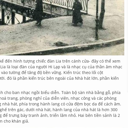
i kể đến hình tượng chiếc đàn Lia trên cánh cửa- đây có thể xem
ia là loại đàn của người Hi Lạp và là nhạc cụ của thần âm nhạc
t vào tường để tăng độ bền vững. Kiến trúc theo lối cột
ới. đó là phần kiến trúc bên ngoài của Nhà hát lớn, phần kiến
nh cho ban nhạc ngồi biểu diễn. Toàn bộ sàn nhà bằng gỗ, phía
 hoá trang, phòng nghỉ của diễn viên, nhạc công và các phòng
g nhà hát, phía trong hành lang có cửa đệm bọc da để cách âm.
 ghế trên gác, dưới nhà hát, hành lang của nhà hát là hơn 300
 để trưng bày tranh ảnh, triển lãm nhỏ. Hai bên tiền sảnh là 2
n cho khán giả.