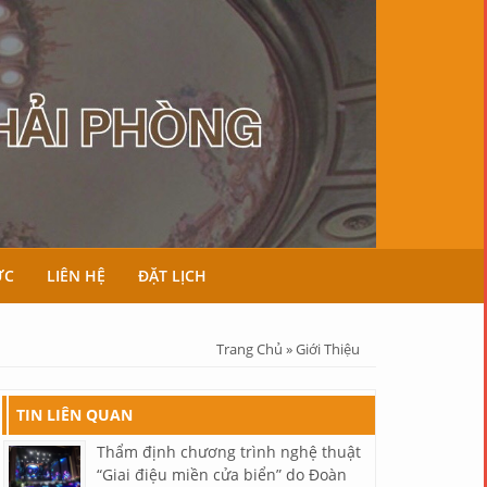
ỨC
LIÊN HỆ
ĐẶT LỊCH
Bạn đang ở đây
Trang Chủ
»
Giới Thiệu
TIN LIÊN QUAN
Thẩm định chương trình nghệ thuật
“Giai điệu miền cửa biển” do Đoàn