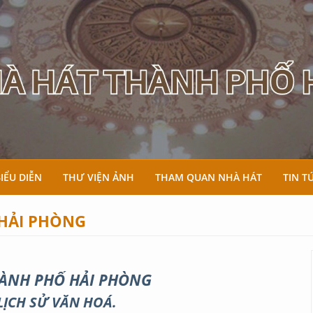
BIỂU DIỄN
THƯ VIỆN ẢNH
THAM QUAN NHÀ HÁT
TIN T
 HẢI PHÒNG
ÀNH PHỐ HẢI PHÒNG
 LỊCH SỬ VĂN HOÁ.