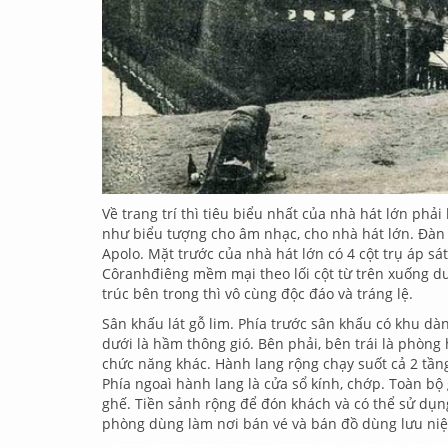
Về trang trí thì tiêu biểu nhất của nhà hát lớn phả
như biểu tượng cho âm nhạc, cho nhà hát lớn. Đàn L
Apolo. Mặt trước của nhà hát lớn có 4 cột trụ áp sá
Côranhđiêng mềm mại theo lối cột từ trên xuống dư
trúc bên trong thì vô cùng độc đáo và tráng lệ.
Sân khấu lát gỗ lim. Phía trước sân khấu có khu dà
dưới là hầm thông gió. Bên phải, bên trái là phòng
chức năng khác. Hành lang rộng chạy suốt cả 2 tần
Phía ngoaì hành lang là cửa sổ kính, chớp. Toàn bộ
ghế. Tiền sảnh rộng để đón khách và có thể sử dụng
phòng dùng làm nơi bán vé và bán đồ dùng lưu niệ