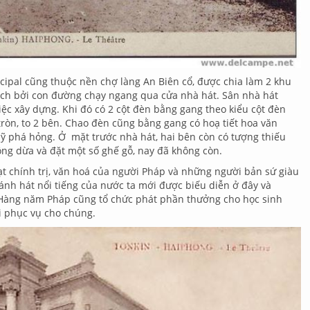
cipal cũng thuộc nền chợ làng An Biên cổ, được chia làm 2 khu
ách bởi con đường chạy ngang qua cửa nhà hát. Sân nhà hát
ệc xây dựng. Khi đó có 2 cột đèn bằng gang theo kiểu cột đèn
tròn, to 2 bên. Chao đèn cũng bằng gang có hoạ tiết hoa văn
ỹ phá hỏng. Ở mặt trước nhà hát, hai bên còn có tượng thiếu
ồng dừa và đặt một số ghế gỗ, nay đã không còn.
ạt chính trị, văn hoá của người Pháp và những người bản sứ giàu
nh hát nổi tiếng của nước ta mới được biếu diễn ở đây và
 Hàng năm Pháp cũng tổ chức phát phần thưởng cho học sinh
i phục vụ cho chúng.