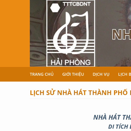
Nhảy đến nội dung
TRANG CHỦ
GIỚI THIỆU
DỊCH VỤ
LỊCH 
LỊCH SỬ NHÀ HÁT THÀNH PHỐ
NHÀ HÁT TH
DI TÍCH